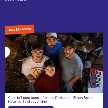
Jazz Moderne
Camille Tissot (acc), Léonard Probst (p), Ethan Borlet-
Hote (b), Solal Laval (dm)