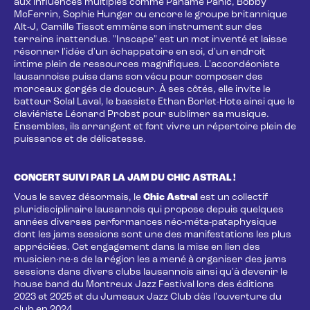
aux influences multiples comme Paname Panic, Bobby
McFerrin, Sophie Hunger ou encore le groupe britannique
Alt-J, Camille Tissot emmène son instrument sur des
terrains inattendus. "Inscape" est un mot inventé et laisse
résonner l'idée d'un échappatoire en soi, d'un endroit
intime plein de ressources magnifiques. L'accordéoniste
lausannoise puise dans son vécu pour composer des
morceaux gorgés de douceur. À ses côtés, elle invite le
batteur Solal Laval, le bassiste Ethan Borlet-Hote ainsi que le
claviériste Léonard Probst pour sublimer sa musique.
Ensembles, ils arrangent et font vivre un répertoire plein de
puissance et de délicatesse.
CONCERT SUIVI PAR LA JAM DU CHIC ASTRAL !
Vous le savez désormais, le
Chic Astral
est un collectif
pluridisciplinaire lausannois qui propose depuis quelques
années diverses performances néo-méta-pataphysique
dont les jams sessions sont une des manifestations les plus
appréciées. Cet engagement dans la mise en lien des
musicien·ne·s de la région les a mené à organiser des jams
sessions dans divers clubs lausannois ainsi qu'à devenir le
house band du Montreux Jazz Festival lors des éditions
2023 et 2025 et du Jumeaux Jazz Club dès l'ouverture du
club en 2024.