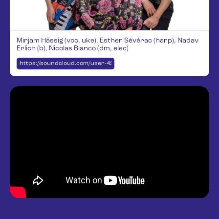
Mirjam Hässig (voc, uke), Esther Sévérac (harp), Nadav
Erlich (b), Nicolas Bianco (dm, elec)
https://soundcloud.com/user-42377489