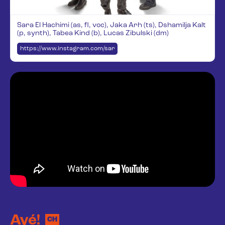
Sara El Hachimi (as, fl, voc), Jaka Arh (ts), Dshamilja Kalt
(p, synth), Tabea Kind (b), Lucas Zibulski (dm)
https://www.instagram.com/saraaishaelha/
Ayé!
CH