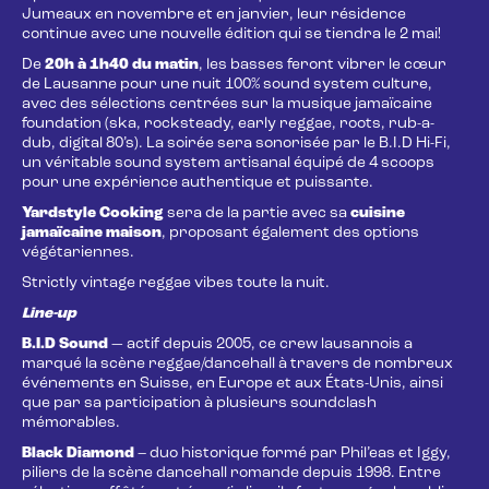
Jumeaux en novembre et en janvier, leur résidence
continue avec une nouvelle édition qui se tiendra le 2 mai!
De
20h à 1h40 du matin
, les basses feront vibrer le cœur
de Lausanne pour une nuit 100% sound system culture,
avec des sélections centrées sur la musique jamaïcaine
foundation (ska, rocksteady, early reggae, roots, rub-a-
dub, digital 80’s). La soirée sera sonorisée par le B.I.D Hi-Fi,
un véritable sound system artisanal équipé de 4 scoops
pour une expérience authentique et puissante.
Yardstyle Cooking
sera de la partie avec sa
cuisine
jamaïcaine maison
, proposant également des options
végétariennes.
Strictly vintage reggae vibes toute la nuit.
Line-up
B.I.D Sound
— actif depuis 2005, ce crew lausannois a
marqué la scène reggae/dancehall à travers de nombreux
événements en Suisse, en Europe et aux États-Unis, ainsi
que par sa participation à plusieurs soundclash
mémorables.
Black Diamond
– duo historique formé par Phil’eas et Iggy,
piliers de la scène dancehall romande depuis 1998. Entre