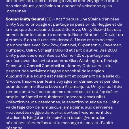
sélections affûtées et énergie live, ils font voyager le public
des classiques jamaïcains aux sonorités électroniques
modernes.
Sound Unity Sound
(GE) - Actif depuis une 20aine d’années
Unity Sound propage et partage sa passion du Reggae et de
la musique Jamaïcaine. Basé à Genève, Unity Sound fait ses
armes dans les squatts comme la Roots Station, le Goulet ou
Artamis. S’en suit une résidence à l’Usine et des soirées
mémorables avec Pow Pow, Sentinel, Supersonic, Caveman,
Ruffpack, Cali P, Straight Sound et tant d’autre. Dès 2006
Unity pose ses enceintes au Corner 25 et partage ses
soirées avec des artiste comme Glen Washington, Protoje,
Pressure, Cornell Campbell ou Johnny Osbourne et la
plupart des activiste reggae dancehall de la région.
Aujourd’hui le sound est résident et cogérant de la salle du
Groove. Inspiré par leurs voyages en Jamaïque et par des
sounds comme Stone Love ou Killamanjaro, Unity a, au fil du
temps construit ses propres enceintes et s’est équipé en
amplis, préampli et dubplates (morceaux exclusifs).
Collectionneurs passionnés, la sélection musicale de Unity
va de l’âge d’or de la musique jamaïcaine, aux dernières
nouveautés reggae dancehall sorties fraichement des
studios de Kingston. En soirée, la basse gronde, les
sélections s’enchaînent et le message de paix et d’unité
résonne