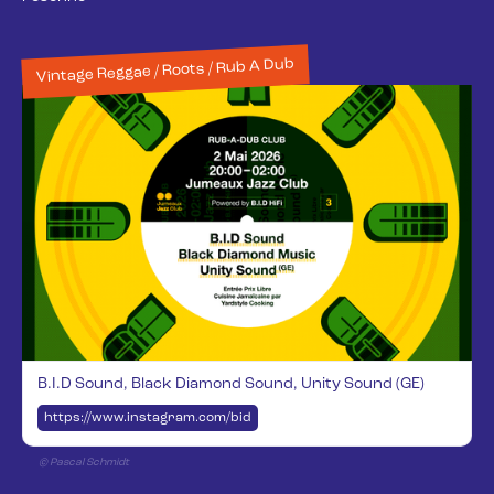
Vintage Reggae / Roots / Rub A Dub
B.I.D Sound, Black Diamond Sound, Unity Sound (GE)
https://www.instagram.com/bidsound/
© Pascal Schmidt