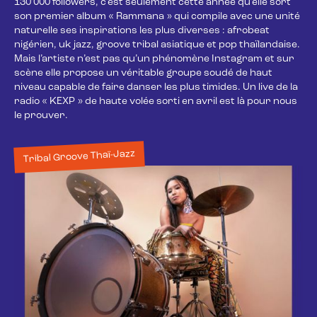
130’000 followers, c’est seulement cette année qu’elle sort 
son premier album « Rammana » qui compile avec une unité 
naturelle ses inspirations les plus diverses : afrobeat 
nigérien, uk jazz, groove tribal asiatique et pop thaïlandaise. 
Mais l’artiste n’est pas qu’un phénomène Instagram et sur 
scène elle propose un véritable groupe soudé de haut 
niveau capable de faire danser les plus timides. Un live de la 
radio « KEXP » de haute volée sorti en avril est là pour nous 
le prouver.
Tribal Groove Thaï-Jazz