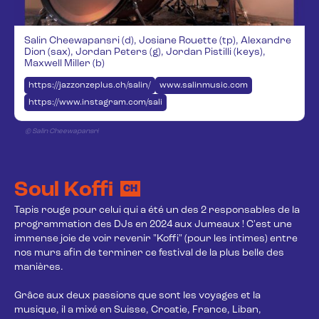
Salin Cheewapansri (d), Josiane Rouette (tp), Alexandre
Dion (sax), Jordan Peters (g), Jordan Pistilli (keys),
Maxwell Miller (b)
https://jazzonzeplus.ch/salin/
www.salinmusic.com
https://www.instagram.com/salin_music/
© Salin Cheewapansri
Soul Koffi
CH
Tapis rouge pour celui qui a été un des 2 responsables de la 
programmation des DJs en 2024 aux Jumeaux ! C'est une 
immense joie de voir revenir "Koffi" (pour les intimes) entre 
nos murs afin de terminer ce festival de la plus belle des 
manières. 

Grâce aux deux passions que sont les voyages et la 
musique, il a mixé en Suisse, Croatie, France, Liban, 