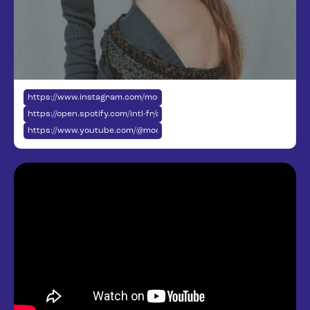
https://www.instagram.com/modyandthebirds
https://open.spotify.com/intl-fr/artist/6lPlDuyM8bAWLJSow2LQnv
https://www.youtube.com/@modyandthebirds