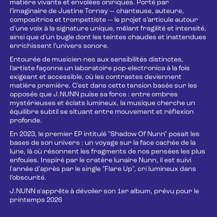
matière vivante et envolées oniriques. Porté par
l’imaginaire de Justine Tornay — chanteuse, auteure,
compositrice et trompettiste — le projet s’articule autour
d'une voix à la signature unique, mêlant fragilité et intensité,
ainsi que d'un bugle dont les teintes chaudes et inattendues
enrichissent l’univers sonore.
Entourée de musicien·nes aux sensibilités distinctes,
l’artiste façonne un laboratoire pop-electronica à la fois
exigeant et accessible, où les contrastes deviennent
matière première. C’est dans cette tension basée sur les
opposés que J.NUNN puise sa force : entre ombres
mystérieuses et éclats lumineux, la musique cherche un
équilibre subtil se situant entre mouvement et réflexion
profonde.
En 2023, le premier EP intitulé "Shadow Of Nunn" posait les
bases de son univers : un voyage sur la face cachée de la
lune, là où résonnent les fragments de nos pensées les plus
enfouies. Inspiré par le cratère lunaire Nunn, il est suivi
l'année d'après par le single "Flare Up", cri lumineux dans
l’obscurité.
J.NUNN s'apprête à dévoiler son 1er album, prévu pour le
printemps 2026