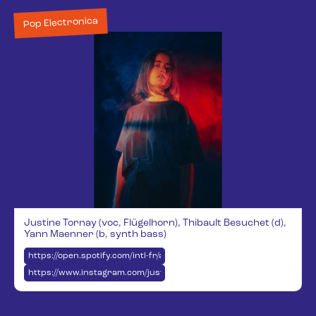
Pop Electronica
Justine Tornay (voc, Flügelhorn), Thibault Besuchet (d),
Yann Maenner (b, synth bass)
https://open.spotify.com/intl-fr/artist/7dcV3oOPV5Vo7PKFCGE6xx
https://www.instagram.com/juste_nunn/