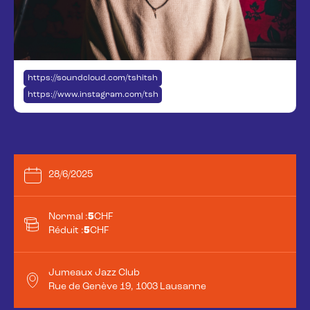
https://soundcloud.com/tshitshii
https://www.instagram.com/tshitshi_17/
28/6/2025
Normal :
5
CHF
Réduit :
5
CHF
Jumeaux Jazz Club
Rue de Genève 19, 1003 Lausanne