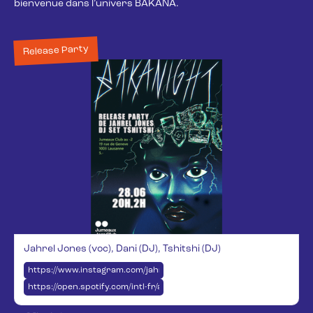
bienvenue dans l’univers BAKANA.
Release Party
Jahrel Jones (voc), Dani (DJ), Tshitshi (DJ)
https://www.instagram.com/jahrel.jones/
https://open.spotify.com/intl-fr/artist/7kMPBG9UtBWj842kTSHMYH