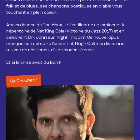
rock à l'accent so british ne triche pas. Parées de jazz, de 
folk et de blues, ses chansons poétiques en diable vous 
touchent en plein cœur. 

Ancien leader de The Hoax, il s’est illustré en explorant le 
répertoire de Nat King Cole (Victoire du Jazz 2017) et en 
célébrant Dr. John sur Night Trippin’. Ce nouvel opus 
marque son retour à l’essentiel, Hugh Coltman livre une 
œuvre de résilience, d’une sincérité rare.

Et si la crise avait du bon ?
So Crooner !