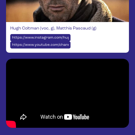
Hugh Coltman (voc, g), Matthis Pascaud (g)
https://www.instagram.com/hughcoltman/
https://www.youtube.com/channel/UCfcenlJX1U9TcWfeycUd83A