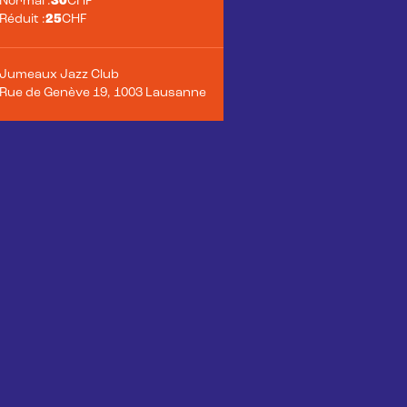
Normal :
30
CHF
Réduit :
25
CHF
Jumeaux Jazz Club
Rue de Genève 19, 1003 Lausanne