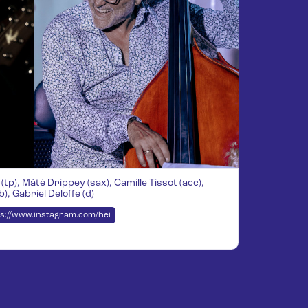
(tp), Máté Drippey (sax), Camille Tissot (acc),
), Gabriel Deloffe (d)
dude/
s://www.instagram.com/heirikaenzig/?hl=fr
-details/hemu-jazz-group-feat-amine-mraihi-heiri-k-nzig-3495