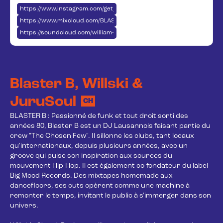
https://www.instagram.com/get_down_with_us/
https://www.mixcloud.com/BLASTER_B/
https://soundcloud.com/william-schwarz-961609692
Blaster B, Willski &
JuruSoul
CH
BLASTER B : Passionné de funk et tout droit sorti des 
années 80, Blaster B est un DJ Lausannois faisant partie du 
crew "The Chosen Few". Il sillonne les clubs, tant locaux 
qu'internationaux, depuis plusieurs années, avec un 
groove qui puise son inspiration aux sources du 
mouvement Hip-Hop. Il est également co-fondateur du label 
Big Mood Records. Des mixtapes homemade aux 
dancefloors, ses cuts opèrent comme une machine à 
remonter le temps, invitant le public à s'immerger dans son 
univers. 
