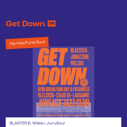
Get Down
CH
Hip-Hop/Funk/Soul
BLASTER B, Willski, JuruSoul