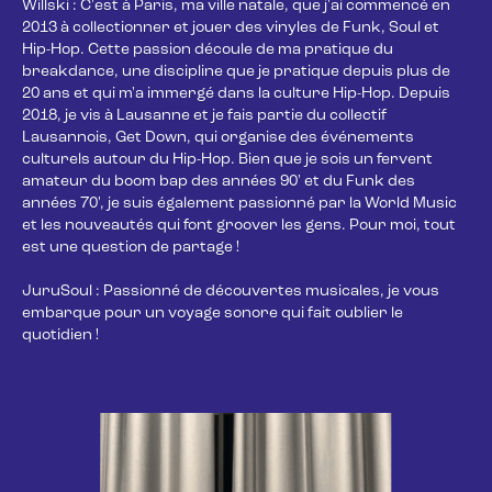
Willski : C'est à Paris, ma ville natale, que j'ai commencé en 
2013 à collectionner et jouer des vinyles de Funk, Soul et 
Hip-Hop. Cette passion découle de ma pratique du 
breakdance, une discipline que je pratique depuis plus de 
20 ans et qui m'a immergé dans la culture Hip-Hop. Depuis 
2018, je vis à Lausanne et je fais partie du collectif 
Lausannois, Get Down, qui organise des événements 
culturels autour du Hip-Hop. Bien que je sois un fervent 
amateur du boom bap des années 90' et du Funk des 
années 70', je suis également passionné par la World Music 
et les nouveautés qui font groover les gens. Pour moi, tout 
est une question de partage ! 

JuruSoul : Passionné de découvertes musicales, je vous 
embarque pour un voyage sonore qui fait oublier le 
quotidien !