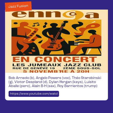
Jazz Fusion
Bob Arnedo (b), Angelo Powers (voc), Théo Starobinski
(g), Victor Despland (d), Dylan Ifergan (keys), Luisito
Aballe (perc), Alain B-H (sax), Roy Barrientos (trump)
https://www.youtube.com/watch?v=05NxwU3W7X4