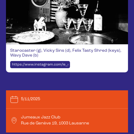
Starocaster (g), Vicky Sins (d), Felix Tasty Shred (keys),
Wavy Dave (b)
https://www.instagram.com/le_chic_astral/
5/11/2025
Jumeaux Jazz Club
Rue de Genève 19, 1003 Lausanne