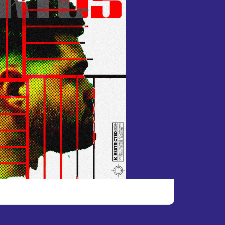
xfDJC10rF