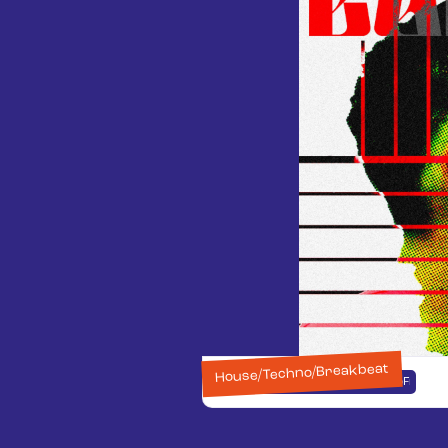
House/techno/breakbeat
https://on.soundcloud.com/WoFnzIIhL