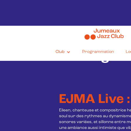
28/11/2025
Club
Programmation
Lo
On Stage! : 
EJMA Live :
Eileen, chanteuse et compositrice he
soul sur des rythmes au dynamisme 
sonores variées, et sillonne entre 
une ambiance aussi intimiste que vib