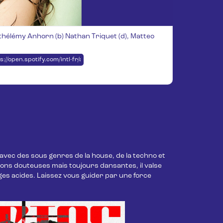
rthélémy Anhorn (b) Nathan Triquet (d), Matteo
ps://open.spotify.com/intl-fr/artist/0cYh5HAJ1ArqLzmQY8sLAf?si=9GWTUS
 avec des sous genres de la house, de la techno et 
ns douteuses mais toujours dansantes, il valse 
s acides. Laissez vous guider par une force 