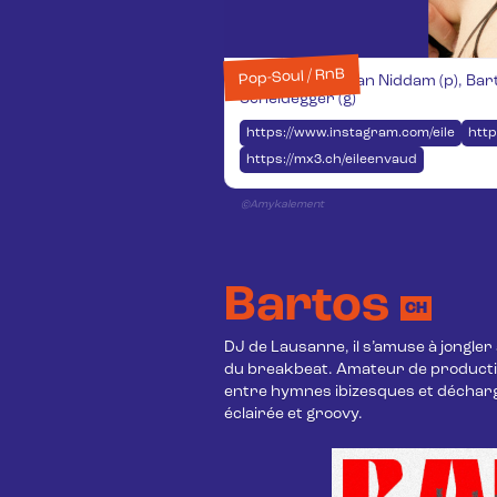
Pop-Soul / RnB
Eileen (voc), Natan Niddam (p), Ba
Scheidegger (g)
https://www.instagram.com/eileen_lgt
htt
https://mx3.ch/eileenvaud
©Amykalement
Bartos
CH
DJ de Lausanne, il s’amuse à jongler
du breakbeat. Amateur de productio
entre hymnes ibizesques et décharge
éclairée et groovy.