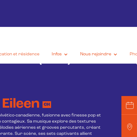
cation et résidence
Infos
Nous rejoindre
Pho
Eileen (live!) + Bartos 
 Eileen
CH
lvético-canadienne, fusionne avec finesse pop et 
contagieux. Sa musique explore des textures 
mélodies aériennes et grooves percutants, créant 
rante. Sur scène, ses sets captivants allient 