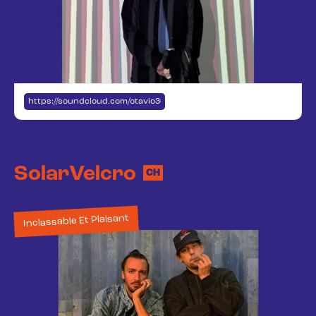
https://soundcloud.com/otavio3000
SolarVelcro
CH
Inclassable Et Plaisant