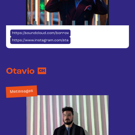
https://soundcloud.com/borrowitz?utm_source=ig&utm_medium=soc
https://www.instagram.com/stanislas_borrowitz/
Otavio
CH
Metissages