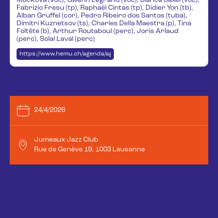
Muckova (voc), Gwenn Legrand (voc), Blanca Saxel (voc),
Fabrizio Fresu (tp), Raphaël Cintas (tp), Didier Yon (tb),
Alban Gruffel (cor), Pedro Ribeiro dos Santos (tuba),
Dimitri Kuznetsov (ts), Charles Della Maestra (p), Tina
Foltête (b), Arthur Routaboul (perc), Joris Arlaud
(perc), Solal Laval (perc)
https://www.hemu.ch/agenda/agenda-details/wng-events/show/afro-
24/4/2026
Jumeaux Jazz Club
Rue de Genève 19, 1003 Lausanne