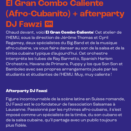
El Gran Combo Caliente
(Afro-Cubanito) + afterparty
DJ Fawzi
CH
Chaud devant, voici
El Gran Combo Caliente
! Cet atelier de
l’HEMU, sous la direction de Jérôme Thomas et Cyril
Regamey, deux spécialistes du Big-Band et de la musique
afro-cubaine, va vous faire danser au son de la salsa et de la
timba cubaine typique d’aujourd’hui. Cet orchestre
interprète les tubes de Ray Barretto, Spanish Harlem
Orchestra, Havana de Primera, Puppy y los que Son Son et
Bamboleo avec ses propres arrangements joués par les
étudiants et étudiantes de l’HEMU. Muy, muy caliente !
Afterparty DJ Fawzi
Figure incontournable de la scène latine en Suisse romande,
DJ Fawzi est le co-fondateur de l’association Salsamas à
Lausanne. Passionné par les rythmes afro-cubains, il s’est
imposé comme un spécialiste de la timba, du son cubano et
de la salsa cubaine, qu’il partage avec un public toujours
plus fidèle.